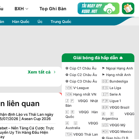
ấu
BXH
Top Ghi Bàn
ản
Hàn Quốc
Úc
Trung Quốc
Giải bóng đá hấp dẫn 🔥
⚽️ Cúp C1 Châu Âu
🏴󠁧󠁢󠁥󠁮󠁧󠁿 Ngoại Hạng Anh
Xem tất cả
⚽️ Cúp C2 Châu Âu
🏴󠁧󠁢󠁥󠁮󠁧󠁿 Hạng nhất Anh
⚽️ Cúp C3 Châu Âu
🇩🇪 Bundesliga
🇻🇳 V-League
🇪🇸 La Liga
🇻🇳 Hạng nhất VN
🇮🇹 Serie A
🇯🇵 VĐQG Nhật
🇫🇷 Ligue 1
in liên quan
Bản
🇧🇷 VĐQG Brazil
🇰🇷 VĐQG Hàn
🇦🇷 VĐQG
hận định Lào vs Thái Lan ngày
Quốc
Argentina
5/07/2026 | Asean Cup 2026
🇦🇺 VĐQG
🇺🇸 VĐQG Mỹ
Australia
ebet – Nền Tảng Cá Cược Trực
🇲🇽 VĐQG Mexico
uyến Uy Tín Hàng Đầu Hiện
🇹🇭 VĐQG Thái Lan
ay
⚽️ Giao hữu CLB