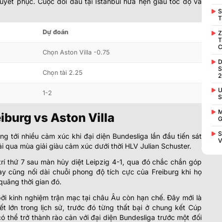
uyết phục. Cuộc đối đầu tại Istanbul hứa hẹn giàu tốc độ và
S
T
Dự đoán
Z
T
C
Chọn Aston Villa -0.75
D
S
Chọn tài 2.25
2
U
1-2
S
M
eiburg vs Aston Villa
G
S
 tới nhiều cảm xúc khi đại diện Bundesliga lần đầu tiến sát
V
i qua mùa giải giàu cảm xúc dưới thời HLV Julian Schuster.
trí thứ 7 sau màn hủy diệt Leipzig 4-1, qua đó chắc chắn góp
y cũng nối dài chuỗi phong độ tích cực của Freiburg khi họ
 quãng thời gian đó.
bởi kinh nghiệm trận mạc tại châu Âu còn hạn chế. Đây mới là
t lớn trong lịch sử, trước đó từng thất bại ở chung kết Cúp
 thể trở thành rào cản với đại diện Bundesliga trước một đối