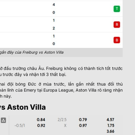
gần đây của Freiburg vs Aston Villa
 ở đấu trường châu Âu. Freiburg không có thành tích tốt trước
u trước đây và nhận tới 3 thất bại.
 hai đội bóng Đức ở mùa trước, lần gần nhất thua đối thủ
ản lĩnh của Emery tại Europa League, Aston Villa rõ ràng nhận
h này.
 vs Aston Villa