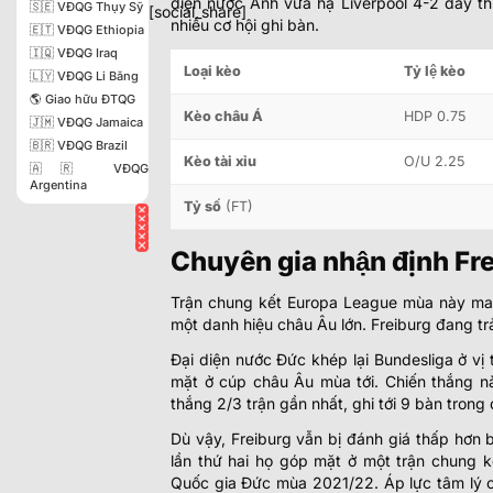
diện nước Anh vừa hạ Liverpool 4-2 đầy th
🇸🇪 VĐQG Thụy Sỹ
[social_share]
nhiều cơ hội ghi bàn.
🇪🇹 VĐQG Ethiopia
🇮🇶 VĐQG Iraq
Loại kèo
Tỷ lệ kèo
🇱🇾 VĐQG Li Băng
🌎 Giao hữu ĐTQG
Kèo châu Á
HDP 0.75
🇯🇲 VĐQG Jamaica
🇧🇷 VĐQG Brazil
Kèo tài xỉu
O/U 2.25
🇦🇷 VĐQG
Argentina
Tỷ số
(FT)
Chuyên gia nhận định Fr
Trận chung kết Europa League mùa này mang
một danh hiệu châu Âu lớn. Freiburg đang trả
Đại diện nước Đức khép lại Bundesliga ở vị 
mặt ở cúp châu Âu mùa tới. Chiến thắng nà
thắng 2/3 trận gần nhất, ghi tới 9 bàn trong
Dù vậy, Freiburg vẫn bị đánh giá thấp hơn 
lần thứ hai họ góp mặt ở một trận chung kế
Quốc gia Đức mùa 2021/22. Áp lực tâm lý có