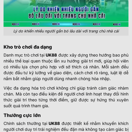
Lý do khiến nhiều người gắn bó lâu dài với trang chủ nhà cái
Kho trò chơi đa dạng
Danh mục trò chơi tại
UK88
được xây dựng theo hướng bao phủ
nhiều thể loại quen thuộc lẫn xu hướng giải trí mới, giúp hội viên
có nhiều lựa chọn phù hợp với sở thích cá nhân. Mỗi sảnh đều
được đầu tư kỹ lưỡng về giao diện, cách chơi rõ ràng, luật lệ dễ
nắm bắt nhằm giúp người dùng nhanh chóng hòa nhập.
Việc đa dạng hóa trò chơi không chỉ giúp tránh cảm giác nhàm
chán. Mà còn tạo điều kiện để người chơi linh hoạt thay đổi hình
thức giải trí theo từng thời điểm, giữ được sự hứng thú xuyên
suốt quá trình tham gia.
Thưởng cực lớn
Chính sách thưởng tại
UK88
được thiết kế nhằm khuyến khích
người chơi duy trì trải nghiệm đều đặn mà không tạo cảm giác bị