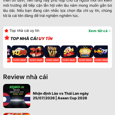
triển ổn định, nền tảng này phù hợp cho cả người mới tìm kiếm
môi trường dễ tiếp cận lẫn hội viên lâu năm mong muốn gắn bó
lâu dài. Nếu bạn đang cân nhắc lựa chọn địa chỉ uy tín, chúng
tôi là cái tên đáng để trải nghiệm nghiêm túc.
Top nhà cái uy tín
Xem tất cả
TOP NHÀ CÁI
UY TÍN
ỢC NGAY
CƯỢC NGAY
CƯỢC NGAY
CƯỢC NGAY
CƯỢC NGAY
CƯỢC NGAY
CƯỢC NGAY
CƯ
Review nhà cái
Nhận định Lào vs Thái Lan ngày
25/07/2026 | Asean Cup 2026