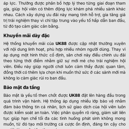
áp lực. Thưởng được phân bổ hợp lý theo từng giai đoạn tham
gia, giúp hội viên có thêm động lực khám phá nhiều sảnh khác
nhau. Cách xây dựng ưu đãi này mang tính hỗ trợ, gia tăng giá
trị trải nghiệm thay vì chỉ tập trung vào yếu tố hấp dẫn ban đầu,
từ đó tạo cảm giác cân bằng.
Khuyến mãi dày đặc
Hệ thống khuyến mãi của
UK88
được cập nhật thường xuyên
với nội dung linh hoạt, phù hợp nhiều nhóm người dùng. Thay vì
áp dụng một hình thức cố định, sân chơi này điều chỉnh ưu đãi
theo từng thời điểm nhằm giữ sự mới mẻ cho trải nghiệm hội
viên. Điều này giúp người chơi luôn cảm thấy được quan tâm,
đồng thời có thêm lựa chọn khi muốn thử sức ở các sảnh mới mà
không lo cảm giác rủi ro ban đầu.
Bảo mật đa tầng
Bảo mật là yếu tố then chốt được
UK88
đặt lên hàng đầu trong
quá trình vận hành. Hệ thống áp dụng nhiều lớp bảo vệ nhằm
đảm bảo thông tin cá nhân, lịch sử giao dịch của hội viên luôn
được kiểm soát an toàn. Việc phân quyền rõ ràng, giám sát liên
tục giúp hạn chế tối đa các tình huống phát sinh không mong
muốn, từ đó tạo môi trường cá cược ổn định, đáng tin cậy cho