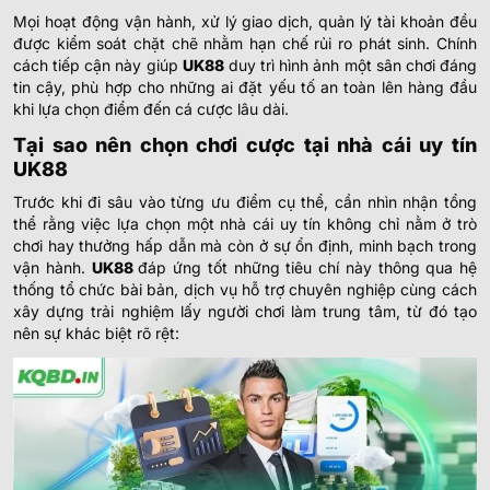
Mọi hoạt động vận hành, xử lý giao dịch, quản lý tài khoản đều
được kiểm soát chặt chẽ nhằm hạn chế rủi ro phát sinh. Chính
cách tiếp cận này giúp
UK88
duy trì hình ảnh một sân chơi đáng
tin cậy, phù hợp cho những ai đặt yếu tố an toàn lên hàng đầu
khi lựa chọn điểm đến cá cược lâu dài.
Tại sao nên chọn chơi cược tại nhà cái uy tín
UK88
Trước khi đi sâu vào từng ưu điểm cụ thể, cần nhìn nhận tổng
thể rằng việc lựa chọn một nhà cái uy tín không chỉ nằm ở trò
chơi hay thưởng hấp dẫn mà còn ở sự ổn định, minh bạch trong
vận hành.
UK88
đáp ứng tốt những tiêu chí này thông qua hệ
thống tổ chức bài bản, dịch vụ hỗ trợ chuyên nghiệp cùng cách
xây dựng trải nghiệm lấy người chơi làm trung tâm, từ đó tạo
nên sự khác biệt rõ rệt: