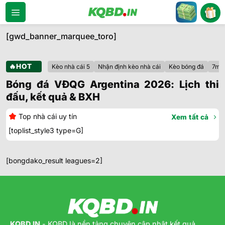
Bỏ
qua
nội
[gwd_banner_marquee_toro]
dung
🔥HOT
Kèo nhà cái 5
Nhận định kèo nhà cái
Kèo bóng đá
7m
Bóng đá VĐQG Argentina 2026: Lịch thi
đấu, kết quả & BXH
Top nhà cái uy tín
Xem tất cả
[toplist_style3 type=G]
[bongdako_result leagues=2]
KQBD.IN
- KQBD là nền tảng chuyên cập nhật kết quả