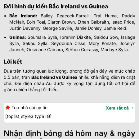
Đội hình dự kiến Bắc Ireland vs Guinea
Bắc Ireland:
Bailey Peacock-Farrell, Trai Hume, Paddy
McNair, Eoin Toal, Ciaron Brown, Ethan Galbraith, Isaac Price,
Justin Devenny, George Saville, Jamie Donley, Jamie Reid.
Guinea:
Soumaila Sylla, Ibrahim Diakite, Saidou Sow, Issiaga
Sylla, Sekou Sylla, Seydouba Cisse, Mory Konate, Jocelyn
Janneh, Ousmane Camara, Serhou Guirassy, Morlaye Sylla.
Lời kết
Dựa trên tương quan lực lượng, phong độ gần đây và mức chấp
0.5 bàn, trận
Bắc Ireland vs Guinea
nhiều khả năng diễn ra chặt
chẽ. Đại diện châu Âu được kỳ vọng tận dụng tốt cơ hội để
giành chiến thắng tối thiểu.
Top nhà cái uy tín
Xem tất cả
[toplist_style3 type=G]
Nhận định bóng đá hôm nay & ngày