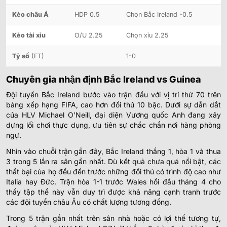
Kèo châu Á
HDP 0.5
Chọn Bắc Ireland -0.5
Kèo tài xỉu
O/U 2.25
Chọn xỉu 2.25
Tỷ số
(FT)
1-0
Chuyên gia nhận định Bắc Ireland vs Guinea
Đội tuyển Bắc Ireland bước vào trận đấu với vị trí thứ 70 trên
bảng xếp hạng FIFA, cao hơn đối thủ 10 bậc. Dưới sự dẫn dắt
của HLV Michael O’Neill, đại diện Vương quốc Anh đang xây
dựng lối chơi thực dụng, ưu tiên sự chắc chắn nơi hàng phòng
ngự.
Nhìn vào chuỗi trận gần đây, Bắc Ireland thắng 1, hòa 1 và thua
3 trong 5 lần ra sân gần nhất. Dù kết quả chưa quá nổi bật, các
thất bại của họ đều đến trước những đối thủ có trình độ cao như
Italia hay Đức. Trận hòa 1-1 trước Wales hồi đầu tháng 4 cho
thấy tập thể này vẫn duy trì được khả năng cạnh tranh trước
các đội tuyển châu Âu có chất lượng tương đồng.
Trong 5 trận gần nhất trên sân nhà hoặc có lợi thế tương tự,