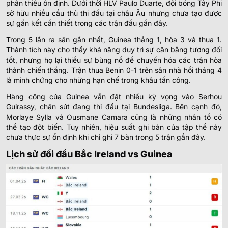
phần thiếu ổn định. Dưới thời HLV Paulo Duarte, đội bóng Tây Phi
sở hữu nhiều cầu thủ thi đấu tại châu Âu nhưng chưa tạo được
sự gắn kết cần thiết trong các trận đấu gần đây.
Trong 5 lần ra sân gần nhất, Guinea thắng 1, hòa 3 và thua 1.
Thành tích này cho thấy khả năng duy trì sự cân bằng tương đối
tốt, nhưng họ lại thiếu sự bùng nổ để chuyển hóa các trận hòa
thành chiến thắng. Trận thua Benin 0-1 trên sân nhà hồi tháng 4
là minh chứng cho những hạn chế trong khâu tấn công.
Hàng công của Guinea vẫn đặt nhiều kỳ vọng vào Serhou
Guirassy, chân sút đang thi đấu tại Bundesliga. Bên cạnh đó,
Morlaye Sylla và Ousmane Camara cũng là những nhân tố có
thể tạo đột biến. Tuy nhiên, hiệu suất ghi bàn của tập thể này
chưa thực sự ổn định khi chỉ ghi 7 bàn trong 5 trận gần đây.
Lịch sử đối đầu Bắc Ireland vs Guinea