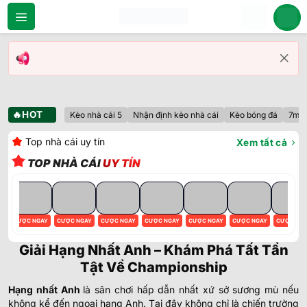
Bỏ
qua
nội
dung
🔥HOT
Kèo nhà cái 5
Nhận định kèo nhà cái
Kèo bóng đá
7m
Top nhà cái uy tín
Xem tất cả
TOP NHÀ CÁI
UY TÍN
Y
CƯỢC NGAY
CƯỢC NGAY
CƯỢC NGAY
CƯỢC NGAY
CƯỢC NGAY
CƯỢC NGAY
CƯỢC NGA
Giải Hạng Nhất Anh – Khám Phá Tất Tần
Tật Về Championship
Hạng nhất Anh
là sân chơi hấp dẫn nhất xứ sở sương mù nếu
không kể đến ngoại hạng Anh. Tại đây không chỉ là chiến trường