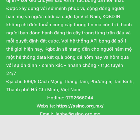
định - soi kèo chuyên sâu và tin tức bóng đá mới nhất.
Được xây dựng với sứ mệnh phục vụ cộng đồng người
hâm mộ và người chơi cá cược tại Việt Nam, KQBD.IN
không chỉ đơn thuần cung cấp thông tin mà còn trở thành
người bạn đồng hành đáng tin cậy trong từng trận đấu và
mỗi quyết định đặt cược. Với hệ thống API bóng đá số 1
thế giới hiện nay, Kqbd.in sẽ mang đến cho người hâm mộ
một hệ thống data kết quả bóng đá hôm nay và hôm qua
với sự ổn định - chính xác - nhanh chóng - trực tuyến
24/7.
Địa chỉ: 686/5 Cách Mạng Tháng Tám, Phường 5, Tân Bình,
Thành phố Hồ Chí Minh, Việt Nam
Hotline: 0792666044
Website:
https://xsino.org.mx/
Email:
lienhe@xsino.org.mx
Liên hệ quảng cáo tại telegram @kqbdin