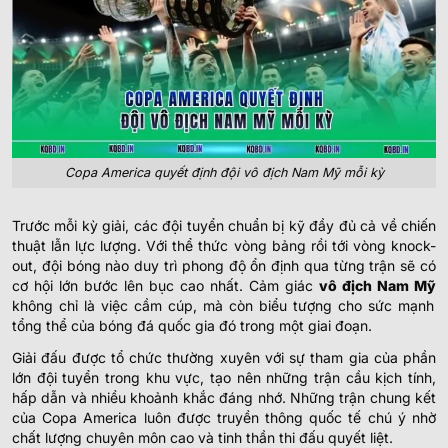
Copa America quyết định đội vô địch Nam Mỹ mỗi kỳ
Trước mỗi kỳ giải, các đội tuyển chuẩn bị kỹ đầy đủ cả về chiến
thuật lẫn lực lượng. Với thể thức vòng bảng rồi tới vòng knock-
out, đội bóng nào duy trì phong độ ổn định qua từng trận sẽ có
cơ hội lớn bước lên bục cao nhất. Cảm giác
vô địch Nam Mỹ
không chỉ là việc cầm cúp, mà còn biểu tượng cho sức mạnh
tổng thể của bóng đá quốc gia đó trong một giai đoạn.
Giải đấu được tổ chức thường xuyên với sự tham gia của phần
lớn đội tuyển trong khu vực, tạo nên những trận cầu kịch tính,
hấp dẫn và nhiều khoảnh khắc đáng nhớ. Những trận chung kết
của Copa America luôn được truyền thông quốc tế chú ý nhờ
chất lượng chuyên môn cao và tinh thần thi đấu quyết liệt.