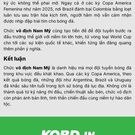
ký ức không thể phai mờ. Ngay cả ở các kỳ Copa America
Femenina như năm 2025, nơi Brazil đánh bại Colombia bằng loạt
luân lưu sau trận hòa kịch tính, người hâm mộ vẫn cảm nhận
được nhịp đập trái tim cho bóng đá.
Chức
vô địch Nam Mỹ
cũng tạo tiền đề để đội tuyển bước ra
đấu trường thế giới với niềm tin lớn hơn, từ vòng loại World Cup
cho tới các sự kiện quốc tế khác, khiến từng lần đăng quang
thêm phần ý nghĩa.
Kết luận
Chức
vô địch Nam Mỹ
là danh hiệu mà mọi đội tuyển bóng đá
trong khu vực đều khát khao. Qua các kỳ Copa America, theo
kết quả bóng đá, những đội như Argentina, Brazil và Uruguay
đã khắc sâu tên tuổi trong lịch sử bóng đá lục địa. Không chỉ là
thành quả từ kỹ năng thi đấu, chiến thuật sắc bén, chức vô địch
còn phản ánh bản lĩnh, tinh thần chiến đấu cùng niềm tự hào dân
tộc.