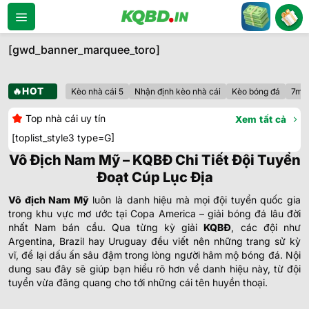
Bỏ
qua
nội
[gwd_banner_marquee_toro]
dung
🔥HOT
Kèo nhà cái 5
Nhận định kèo nhà cái
Kèo bóng đá
7m
Top nhà cái uy tín
Xem tất cả
[toplist_style3 type=G]
Vô Địch Nam Mỹ – KQBĐ Chi Tiết Đội Tuyển
Đoạt Cúp Lục Địa
Vô địch Nam Mỹ
luôn là danh hiệu mà mọi đội tuyển quốc gia
trong khu vực mơ ước tại Copa America – giải bóng đá lâu đời
nhất Nam bán cầu. Qua từng kỳ giải
KQBĐ
, các đội như
Argentina, Brazil hay Uruguay đều viết nên những trang sử kỳ
vĩ, để lại dấu ấn sâu đậm trong lòng người hâm mộ bóng đá. Nội
dung sau đây sẽ giúp bạn hiểu rõ hơn về danh hiệu này, từ đội
tuyển vừa đăng quang cho tới những cái tên huyền thoại.