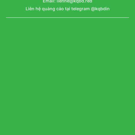
Email:
lienhe@kqbd.red
Liên hệ quảng cáo tại telegram @kqbdin