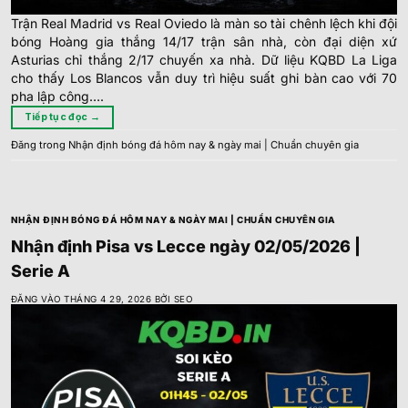
Trận Real Madrid vs Real Oviedo là màn so tài chênh lệch khi đội
bóng Hoàng gia thắng 14/17 trận sân nhà, còn đại diện xứ
Asturias chỉ thắng 2/17 chuyến xa nhà. Dữ liệu KQBD La Liga
cho thấy Los Blancos vẫn duy trì hiệu suất ghi bàn cao với 70
pha lập công….
Tiếp tục đọc
→
Đăng trong
Nhận định bóng đá hôm nay & ngày mai | Chuẩn chuyên gia
NHẬN ĐỊNH BÓNG ĐÁ HÔM NAY & NGÀY MAI | CHUẨN CHUYÊN GIA
Nhận định Pisa vs Lecce ngày 02/05/2026 |
Serie A
ĐĂNG VÀO
THÁNG 4 29, 2026
BỞI
SEO