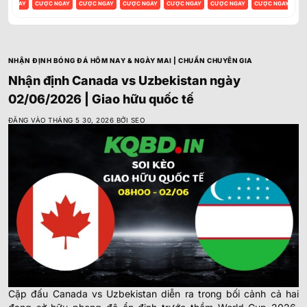
C NGAY
CƯỢC NGAY
CƯỢC NGAY
CƯỢC NGAY
CƯỢC NGAY
CƯỢC NGAY
CƯỢC NGAY
CƯỢ
NHẬN ĐỊNH BÓNG ĐÁ HÔM NAY & NGÀY MAI | CHUẨN CHUYÊN GIA
Nhận định Canada vs Uzbekistan ngày
02/06/2026 | Giao hữu quốc tế
ĐĂNG VÀO
THÁNG 5 30, 2026
BỞI
SEO
Cặp đấu Canada vs Uzbekistan diễn ra trong bối cảnh cả hai