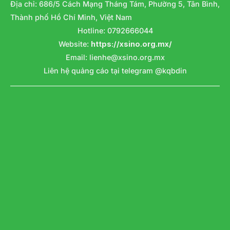
Địa chỉ: 686/5 Cách Mạng Tháng Tám, Phường 5, Tân Bình,
Thành phố Hồ Chí Minh, Việt Nam
Hotline: 0792666044
Website:
https://xsino.org.mx/
Email:
lienhe@xsino.org.mx
Liên hệ quảng cáo tại telegram @kqbdin