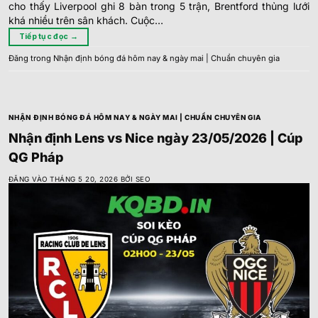
cho thấy Liverpool ghi 8 bàn trong 5 trận, Brentford thủng lưới
khá nhiều trên sân khách. Cuộc…
Tiếp tục đọc
→
Đăng trong
Nhận định bóng đá hôm nay & ngày mai | Chuẩn chuyên gia
NHẬN ĐỊNH BÓNG ĐÁ HÔM NAY & NGÀY MAI | CHUẨN CHUYÊN GIA
Nhận định Lens vs Nice ngày 23/05/2026 | Cúp
QG Pháp
ĐĂNG VÀO
THÁNG 5 20, 2026
BỞI
SEO