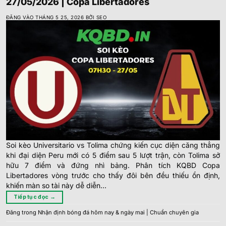
27/05/2026 | Copa Libertadores
ĐĂNG VÀO
THÁNG 5 25, 2026
BỞI
SEO
Soi kèo Universitario vs Tolima chứng kiến cục diện căng thẳng
khi đại diện Peru mới có 5 điểm sau 5 lượt trận, còn Tolima sở
hữu 7 điểm và đứng nhì bảng. Phân tích KQBD Copa
Libertadores vòng trước cho thấy đôi bên đều thiếu ổn định,
khiến màn so tài này dễ diễn…
Tiếp tục đọc
→
Đăng trong
Nhận định bóng đá hôm nay & ngày mai | Chuẩn chuyên gia