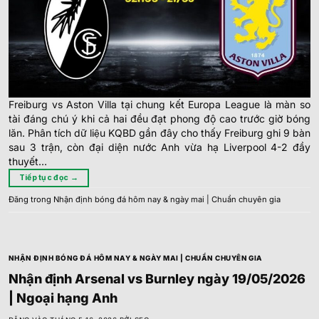
Freiburg vs Aston Villa tại chung kết Europa League là màn so
tài đáng chú ý khi cả hai đều đạt phong độ cao trước giờ bóng
lăn. Phân tích dữ liệu KQBD gần đây cho thấy Freiburg ghi 9 bàn
sau 3 trận, còn đại diện nước Anh vừa hạ Liverpool 4-2 đầy
thuyết…
Tiếp tục đọc
→
Đăng trong
Nhận định bóng đá hôm nay & ngày mai | Chuẩn chuyên gia
NHẬN ĐỊNH BÓNG ĐÁ HÔM NAY & NGÀY MAI | CHUẨN CHUYÊN GIA
Nhận định Arsenal vs Burnley ngày 19/05/2026
| Ngoại hạng Anh